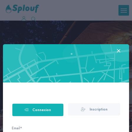
Location de SPA à
domicile partout en
France!
Bullez où vous voulez, quand vous voulez
Inscription
Connexion
Email*